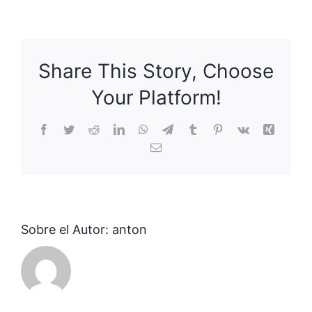
SP-
25
Share This Story, Choose
Your Platform!
Facebook
Twitter
Reddit
LinkedIn
WhatsApp
Telegram
Tumblr
Pinterest
Vk
Xing
Correo
electrónico
Sobre el Autor:
anton