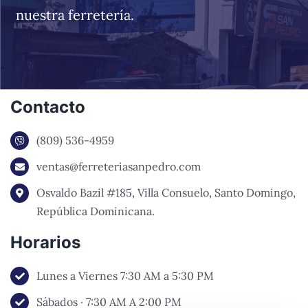
nuestra ferretería.
Contacto
(809) 536-4959
ventas@ferreteriasanpedro.com
Osvaldo Bazil #185, Villa Consuelo, Santo Domingo,
República Dominicana.
Horarios
Lunes a Viernes 7:30 AM a 5:30 PM
Sábados · 7:30 AM A 2:00 PM